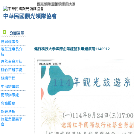
觀光領隊溫馨快樂的大家庭!
中華民國觀光領隊協會
分類清單
歷屆理事長
健行科技大學國際企業經營系專題演講1140912
現任理事長介
紹
理監事會介紹
桃竹苗辦事處
組織章程
中部辦事處
南部辦事處
會務服務
觀光法規
旅館業優惠平
台