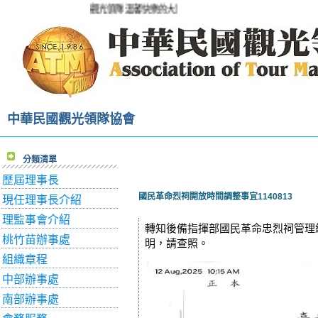
觀光領隊溫馨快樂的大家庭!
中華民國觀光領隊協會
分類清單
歷屆理事長
國民革命烈祠開放時間調整事宜1140813
現任理事長介紹
理監事會介紹
轉知後備指揮部國民革命忠烈祠管理組
桃竹苗辦事處
明，請查照。
組織章程
中部辦事處
南部辦事處